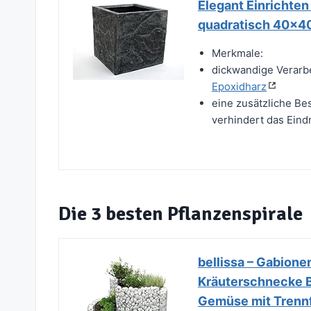
Elegant Einrichten
quadratisch 40x40
Merkmale:
dickwandige Verarb
Epoxidharz
eine zusätzliche Be
verhindert das Eindr
Die 3 besten Pflanzenspirale
bellissa – Gabion
Kräuterschnecke Ba
Gemüse mit Trennfo