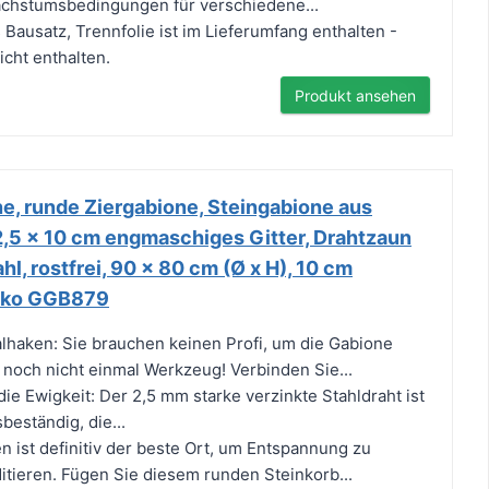
achstumsbedingungen für verschiedene...
s Bausatz, Trennfolie ist im Lieferumfang enthalten -
icht enthalten.
Produkt ansehen
 runde Ziergabione, Steingabione aus
 2,5 x 10 cm engmaschiges Gitter, Drahtzaun
l, rostfrei, 90 x 80 cm (Ø x H), 10 cm
eko GGB879
alhaken: Sie brauchen keinen Profi, um die Gabione
och nicht einmal Werkzeug! Verbinden Sie...
ie Ewigkeit: Der 2,5 mm starke verzinkte Stahldraht ist
beständig, die...
n ist definitiv der beste Ort, um Entspannung zu
tieren. Fügen Sie diesem runden Steinkorb...