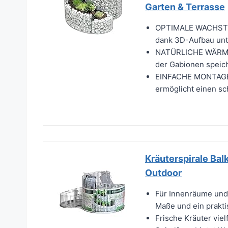
Garten & Terrasse
OPTIMALE WACHSTUM
dank 3D-Aufbau unte
NATÜRLICHE WÄRME
der Gabionen speich
EINFACHE MONTAGE
ermöglicht einen sc
Kräuterspirale Bal
Outdoor
Für Innenräume und 
Maße und ein prakti
Frische Kräuter viel