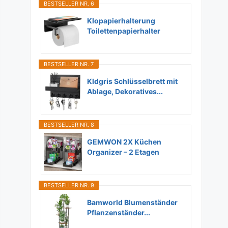
BESTSELLER NR. 6
Klopapierhalterung
Toilettenpapierhalter
Ohne...
BESTSELLER NR. 7
Kldgris Schlüsselbrett mit
Ablage, Dekoratives...
BESTSELLER NR. 8
GEMWON 2X Küchen
Organizer – 2 Etagen
Unter...
BESTSELLER NR. 9
Bamworld Blumenständer
Pflanzenständer...