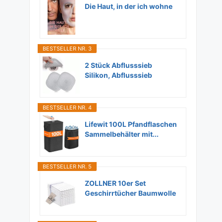
Die Haut, in der ich wohne
BESTSELLER NR. 3
2 Stück Abflusssieb
Silikon, Abflusssieb
Dusche...
BESTSELLER NR. 4
Lifewit 100L Pfandflaschen
Sammelbehälter mit...
BESTSELLER NR. 5
ZOLLNER 10er Set
Geschirrtücher Baumwolle
in...