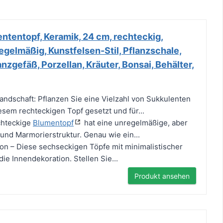
ntentopf, Keramik, 24 cm, rechteckig,
gelmäßig, Kunstfelsen-Stil, Pflanzschale,
nzgefäß, Porzellan, Kräuter, Bonsai, Behälter,
ndschaft: Pflanzen Sie eine Vielzahl von Sukkulenten
esem rechteckigen Topf gesetzt und für...
chteckige
Blumentopf
hat eine unregelmäßige, aber
 und Marmorierstruktur. Genau wie ein...
on – Diese sechseckigen Töpfe mit minimalistischer
die Innendekoration. Stellen Sie...
Produkt ansehen