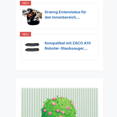
NEU
Dranng Entenstatue für
den Innenbereich,...
NEU
Kompatibel mit ZACO A10
Roboter-Staubsauger,...