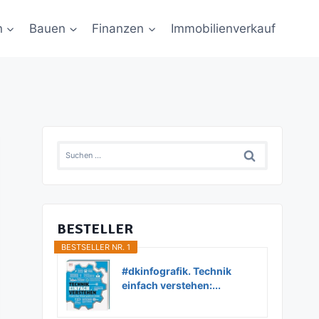
n
Bauen
Finanzen
Immobilienverkauf
Suchen
nach:
BESTELLER
BESTSELLER NR. 1
#dkinfografik. Technik
einfach verstehen:...