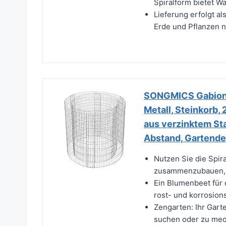
Spiralform bietet W
Lieferung erfolgt al
Erde und Pflanzen n
SONGMICS Gabione,
Metall, Steinkorb,
aus verzinktem Stah
Abstand, Gartend
Nutzen Sie die Spir
zusammenzubauen, n
Ein Blumenbeet für d
rost- und korrosions
Zengarten: Ihr Garte
suchen oder zu medi