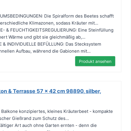
SBEDINGUNGEN: Die Spiralform des Beetes schafft
rschiedliche Klimazonen, sodass Kräuter mit...
- & FEUCHTIGKEITSREGULIERUNG: Eine Steinfüllung
ert Wärme und gibt sie gleichmäßig ab,...
 & INDIVIDUELLE BEFÜLLUNG: Das Stecksystem
hnellen Aufbau, während die Gabionen mit...
Produkt ansehen
kon & Terrasse 57 x 42 cm 98890, silber,
Balkone konzipiertes, kleines Kräuterbeet - kompakte
scher Gießrand zum Schutz des...
fältiger Art auch ohne Garten ernten - denn die