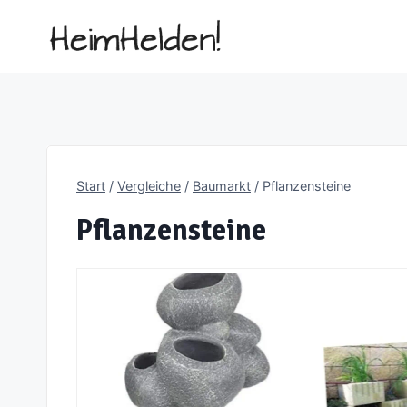
Zum
Inhalt
springen
Start
/
Vergleiche
/
Baumarkt
/
Pflanzensteine
Pflanzensteine