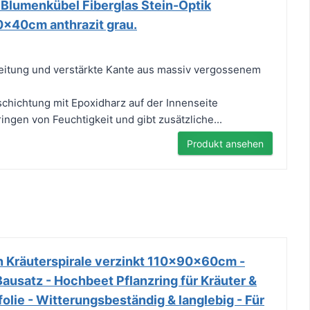
 Blumenkübel Fiberglas Stein-Optik
x40cm anthrazit grau.
eitung und verstärkte Kante aus massiv vergossenem
schichtung mit Epoxidharz auf der Innenseite
ingen von Feuchtigkeit und gibt zusätzliche...
Produkt ansehen
en Kräuterspirale verzinkt 110x90x60cm -
usatz - Hochbeet Pflanzring für Kräuter &
lie - Witterungsbeständig & langlebig - Für