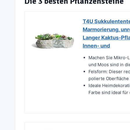
Die 3 besten Pflanzensteine
T4U Sukkulentente
Marmorierung, unre
Langer Kaktus-Pfla
Innen- und
Machen Sie Mikro-La
und Moos sind in di
Felsform: Dieser re
polierte Oberfläche
Ideale Heimdekorati
Farbe sind ideal für 