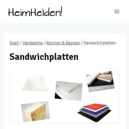
Zum
Inhalt
springen
Start
/
Vergleiche
/
Kochen & Backen
/
Sandwichplatten
Sandwichplatten