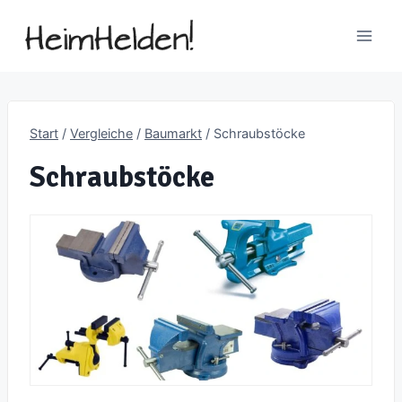
Zum
Inhalt
springen
Start
/
Vergleiche
/
Baumarkt
/
Schraubstöcke
Schraubstöcke