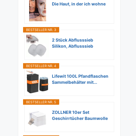
Die Haut, in der ich wohne
BESTSELLER NR. 3
2 Stück Abflusssieb
Silikon, Abflusssieb
Dusche...
BESTSELLER NR. 4
Lifewit 100L Pfandflaschen
Sammelbehälter mit...
BESTSELLER NR. 5
ZOLLNER 10er Set
Geschirrtücher Baumwolle
in...