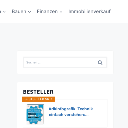
n
Bauen
Finanzen
Immobilienverkauf
Suchen
nach:
BESTELLER
BESTSELLER NR. 1
#dkinfografik. Technik
einfach verstehen:...