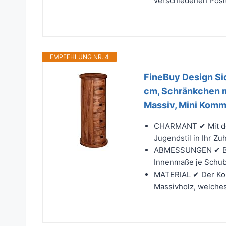
verschiedenen Posit
EMPFEHLUNG NR. 4
FineBuy Design S
cm, Schränkchen m
Massiv, Mini Kom
CHARMANT ✔ Mit de
Jugendstil in Ihr Z
ABMESSUNGEN ✔ Breit
Innenmaße je Schubl
MATERIAL ✔ Der Ko
Massivholz, welches