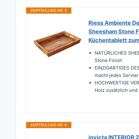
EMPFEHLUNG NR. 5
Riess Ambiente D
Sheesham Stone Fin
Küchentablett zum 
NATÜRLICHES SHEES
Stone Finish
EINZIGARTIGES DESI
macht jedes Servier
HOCHWERTIGE VERARB
Holz zusätzlich und
EMPFEHLUNG NR. 6
invicta INTERIOR 