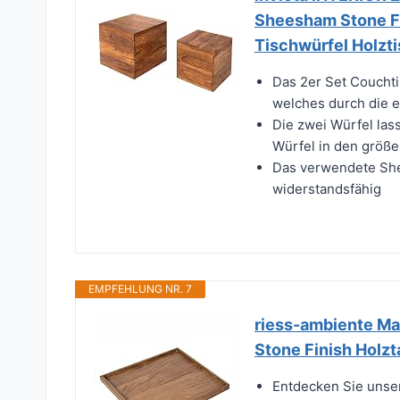
Sheesham Stone Fi
Tischwürfel Holzt
Das 2er Set Coucht
welches durch die ei
Die zwei Würfel lass
Würfel in den größ
Das verwendete She
widerstandsfähig
EMPFEHLUNG NR. 7
riess-ambiente M
Stone Finish Holzta
Entdecken Sie unser