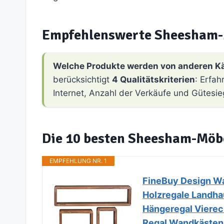
Empfehlenswerte Sheesham-
Welche Produkte werden von anderen K
berücksichtigt
4 Qualitätskriterien
: Erfa
Internet, Anzahl der Verkäufe und Gütesie
Die 10 besten Sheesham-Möb
EMPFEHLUNG NR. 1
FineBuy Design W
Holzregale Landhau
Hängeregal Vierec
Regal Wandkästen