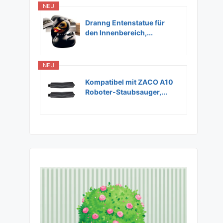
NEU
Dranng Entenstatue für
den Innenbereich,...
NEU
Kompatibel mit ZACO A10
Roboter-Staubsauger,...