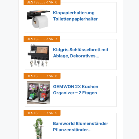
BESTSELLER NR. 6
Klopapierhalterung
Toilettenpapierhalter
Ohne...
BESTSELLER NR. 7
Kldgris Schlüsselbrett mit
Ablage, Dekoratives...
BESTSELLER NR. 8
GEMWON 2X Küchen
Organizer – 2 Etagen
Unter...
BESTSELLER NR. 9
Bamworld Blumenständer
Pflanzenständer...