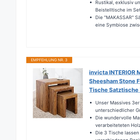
Rustikal, exklusiv u
Beistelltische im Se
Die "MAKASSAR" Säul
eine Symbiose zwis
EMPFEHLUNG NR. 3
invicta INTERIOR 
Sheesham Stone Fi
Tische Satztisch
Unser Massives 3er 
unterschiedlicher G
Die wundervolle Ma
verarbeiteteten Hol
Die 3 Tische lassen