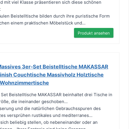
nd mit viel Klasse präsentieren sich diese schönen
t
en Beistelltische bilden durch ihre puristische Form
chen einem praktischen Möbelstück und...
Produkt ansehen
Massives 3er-Set Beistelltische MAKASSAR
nish Couchtische Massivholz Holztische
e Wohnzimmertische
Set Beistelltische MAKASSAR beinhaltet drei Tische in
röße, die ineinander geschoben...
serung und die natürlichen Gebrauchsspuren des
zes versprühen rustikales und mediterranes...
 sich beliebig stellen, ob nebeneinander oder an