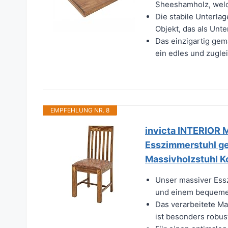
Sheeshamholz, welch
Die stabile Unterlag
Objekt, das als Unt
Das einzigartig ge
ein edles und zuglei
EMPFEHLUNG NR. 8
invicta INTERIOR
Esszimmerstuhl gep
Massivholzstuhl K
Unser massiver Ess
und einem bequemen 
Das verarbeitete Ma
ist besonders robust