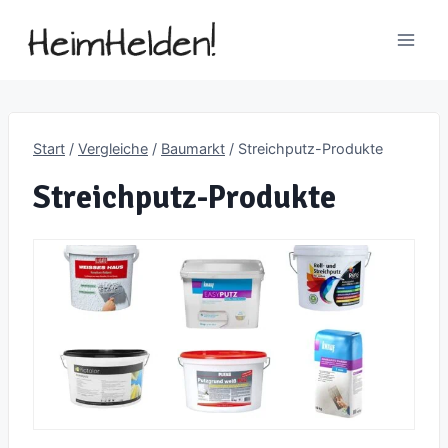
Zum
Inhalt
springen
Start
/
Vergleiche
/
Baumarkt
/
Streichputz-Produkte
Streichputz-Produkte