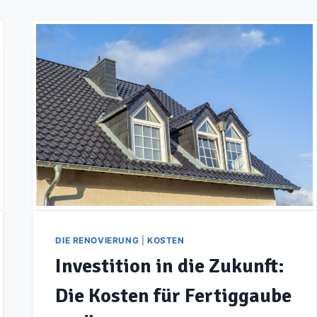
WAS
SIE
ÜBER
DIE
KOSTEN
VOM
ERDE
ENTSORGEN
WISSEN
SOLLTEN
DIE RENOVIERUNG
|
KOSTEN
Investition in die Zukunft:
Die Kosten für Fertiggaube