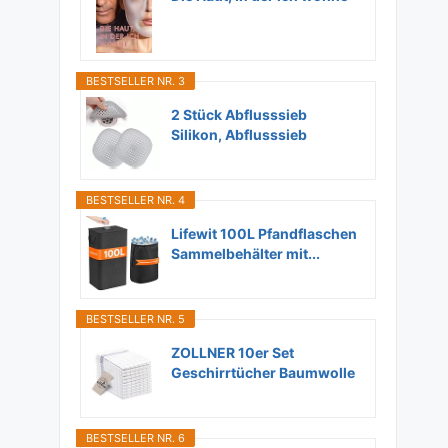
BESTSELLER NR. 3
2 Stück Abflusssieb
Silikon, Abflusssieb
Dusche...
BESTSELLER NR. 4
Lifewit 100L Pfandflaschen
Sammelbehälter mit...
BESTSELLER NR. 5
ZOLLNER 10er Set
Geschirrtücher Baumwolle
in...
BESTSELLER NR. 6