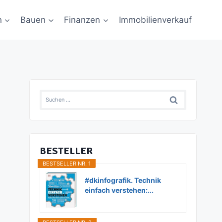
n
Bauen
Finanzen
Immobilienverkauf
Suchen
nach:
BESTELLER
BESTSELLER NR. 1
#dkinfografik. Technik
einfach verstehen:...