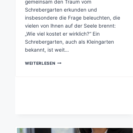
gemeinsam den Traum vom
Schrebergarten erkunden und
insbesondere die Frage beleuchten, die
vielen von Ihnen auf der Seele brennt:
„Wie viel kostet er wirklich?“ Ein
Schrebergarten, auch als Kleingarten
bekannt, ist weit…
DER
WEITERLESEN
TRAUM
VOM
SCHREBERGARTEN:
WIE
VIEL
KOSTET
ER
WIRKLICH?