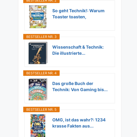
BESTSELLER NR. 2
So geht Technik!: Warum
Toaster toasten,
Flugzeuge...
BESTSELLER NR. 3
Wissenschaft & Technik:
Die illustrierte...
BESTSELLER NR. 4
Das große Buch der
Technik: Von Gaming bis...
BESTSELLER NR. 5
OMG, ist das wahr?: 1234
krasse Fakten aus...