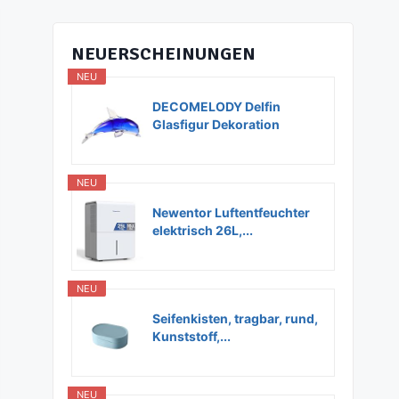
NEUERSCHEINUNGEN
NEU
DECOMELODY Delfin
Glasfigur Dekoration
Glas...
NEU
Newentor Luftentfeuchter
elektrisch 26L,...
NEU
Seifenkisten, tragbar, rund,
Kunststoff,...
NEU