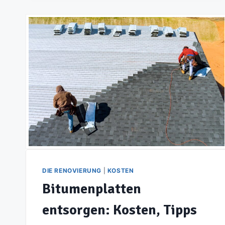
WISSEN
MÜSSEN,
BEVOR
SIE
EINE
POLICE
ABSCHLIESSEN!
DIE RENOVIERUNG
|
KOSTEN
Bitumenplatten
entsorgen: Kosten, Tipps