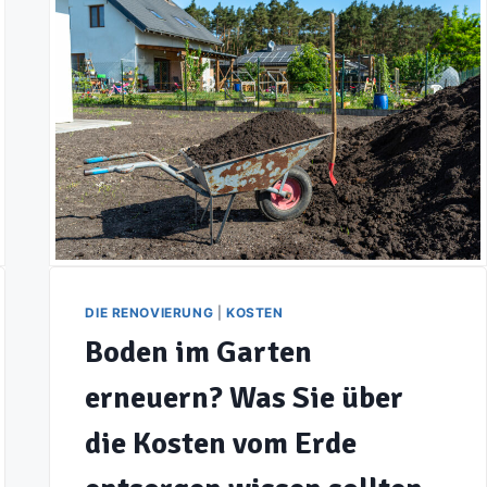
EINE
OZONBEHANDLUNG
IN
IHRER
WOHNUNG
DIE RENOVIERUNG
|
KOSTEN
Boden im Garten
erneuern? Was Sie über
die Kosten vom Erde