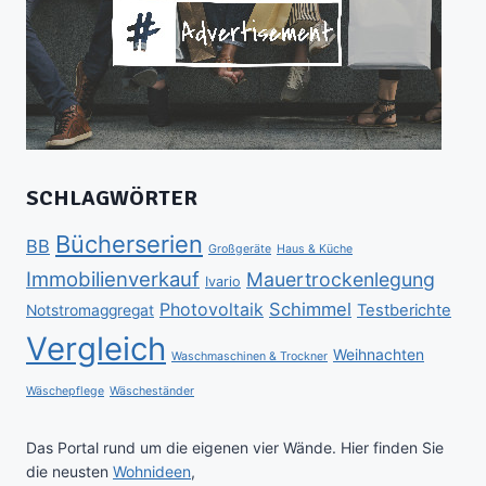
SCHLAGWÖRTER
Bücherserien
BB
Großgeräte
Haus & Küche
Immobilienverkauf
Mauertrockenlegung
Ivario
Schimmel
Photovoltaik
Testberichte
Notstromaggregat
Vergleich
Weihnachten
Waschmaschinen & Trockner
Wäschepflege
Wäscheständer
Das Portal rund um die eigenen vier Wände. Hier finden Sie
die neusten
Wohnideen
,