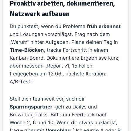
Proaktiv arbeiten, dokumentieren,
Netzwerk aufbauen
Du punktest, wenn du Probleme
früh erkennst
und Lösungen vorschlägst. Frag nach dem
„Warum“ hinter Aufgaben. Plane deinen Tag in
Time‑Blöcken
, tracke Fortschritt in einem
Kanban‑Board. Dokumentiere Ergebnisse kurz,
aber messbar: „Report v1, 15 Folien,
freigegeben am 12.06., nächste Iteration:
A/B‑Test.“
Stell dich teamweit vor, such dir
Sparringspartner
, geh zu Dailys und
Brownbag‑Talks. Bitte um Feedback nach
Woche 2, 6 und 10. Wenn dir etwas unklar ist,
frag – aber mit
Vorschlag
(„Ich würde A oder B