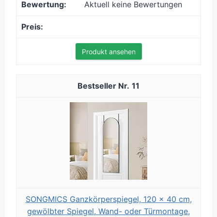
Aktuell keine Bewertungen
Produkt ansehen
11
SONGMICS Ganzkörperspiegel, 120 x 40 cm,
gewölbter Spiegel, Wand- oder Türmontage,