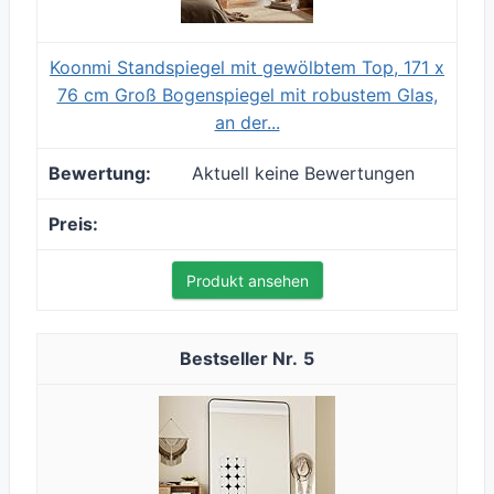
Koonmi Standspiegel mit gewölbtem Top, 171 x
76 cm Groß Bogenspiegel mit robustem Glas,
an der...
Aktuell keine Bewertungen
Produkt ansehen
5