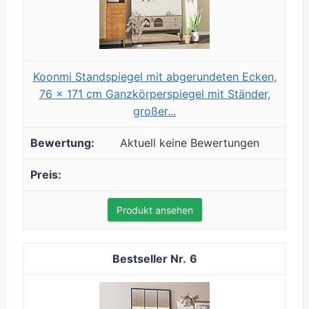
Koonmi Standspiegel mit abgerundeten Ecken,
76 x 171 cm Ganzkörperspiegel mit Ständer,
großer...
Aktuell keine Bewertungen
Produkt ansehen
6