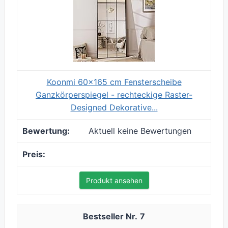
Koonmi 60x165 cm Fensterscheibe
Ganzkörperspiegel - rechteckige Raster-
Designed Dekorative...
Aktuell keine Bewertungen
Produkt ansehen
7