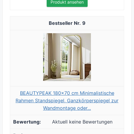
Produkt ansehen
9
BEAUTYPEAK 180x70 cm Minimalistische
Rahmen Standspiegel, Ganzkörperspiegel zur
Wandmontage oder...
Aktuell keine Bewertungen