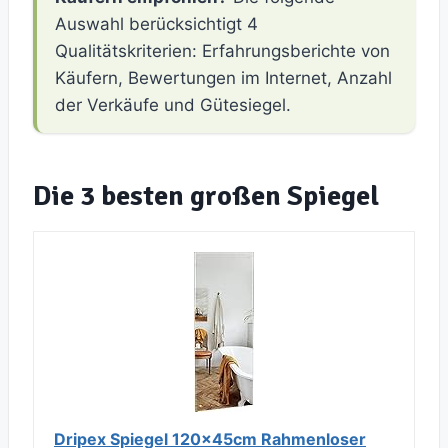
Auswahl berücksichtigt 4
Qualitätskriterien: Erfahrungsberichte von
Käufern, Bewertungen im Internet, Anzahl
der Verkäufe und Gütesiegel.
Die 3 besten großen Spiegel
Dripex Spiegel 120x45cm Rahmenloser