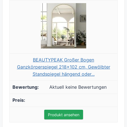
BEAUTYPEAK Großer Bogen
Ganzkörperspiegel 218x102 cm, Gewölbter
Standspiegel hängend oder...
Aktuell keine Bewertungen
Produkt ansehen