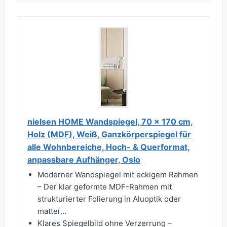
nielsen HOME Wandspiegel, 70 x 170 cm,
Holz (MDF), Weiß, Ganzkörperspiegel für
alle Wohnbereiche, Hoch- & Querformat,
anpassbare Aufhänger, Oslo
Moderner Wandspiegel mit eckigem Rahmen
– Der klar geformte MDF-Rahmen mit
strukturierter Folierung in Aluoptik oder
matter...
Klares Spiegelbild ohne Verzerrung –