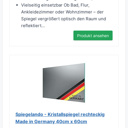
Vielseitig einsetzbar Ob Bad, Flur,
Ankleidezimmer oder Wohnzimmer – der
Spiegel vergrößert optisch den Raum und
reflektiert...
Produkt ansehen
Spiegelando - Kristallspiegel rechteckig
Made in Germany 40cm x 60cm