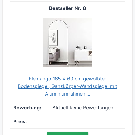
8
Elemango 165 x 60 cm gewölbter
Bodenspiegel, Ganzkörper-Wandspiegel mit
Aluminiumrahmen,...
Aktuell keine Bewertungen