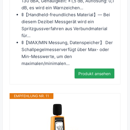
130 dBA, Genauigkeit: ±1,5 dB, Auflösung: 0,1
dB, es wird ein Warnzeichen...
🚦【Handheld-freundliches Material】— Bei
diesem Dezibel Messgerät wird ein
Spritzgussverfahren aus Verbundmaterial
für...
🚦【MAX/MIN Messung, Datenspeicher】 Der
Schallpegelmesserverfügt über Max- oder
Min-Messwerte, um den
maximalen/minimalen...
Produkt ansehen
EMPFEHLUNG NR. 11