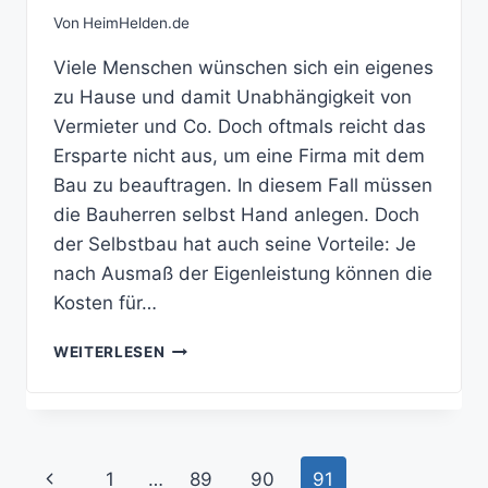
Von
HeimHelden.de
Viele Menschen wünschen sich ein eigenes
zu Hause und damit Unabhängigkeit von
Vermieter und Co. Doch oftmals reicht das
Ersparte nicht aus, um eine Firma mit dem
Bau zu beauftragen. In diesem Fall müssen
die Bauherren selbst Hand anlegen. Doch
der Selbstbau hat auch seine Vorteile: Je
nach Ausmaß der Eigenleistung können die
Kosten für…
DER
WEITERLESEN
TRAUM
VOM
EIGENHEIM
–
SICHERHEIT
Seitennavigation
Vorherige
1
…
89
90
91
AUF