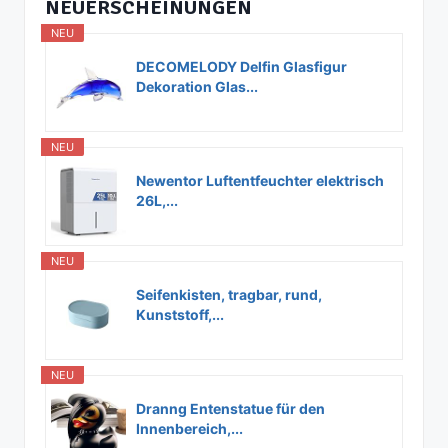
NEUERSCHEINUNGEN
NEU
DECOMELODY Delfin Glasfigur
Dekoration Glas...
NEU
Newentor Luftentfeuchter elektrisch
26L,...
NEU
Seifenkisten, tragbar, rund,
Kunststoff,...
NEU
Dranng Entenstatue für den
Innenbereich,...