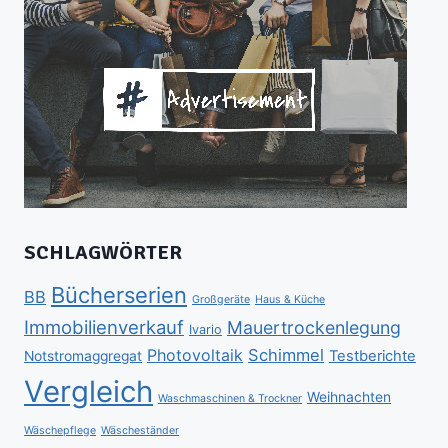
SCHLAGWÖRTER
Bücherserien
BB
Großgeräte
Haus & Küche
Immobilienverkauf
Mauertrockenlegung
Ivario
Schimmel
Photovoltaik
Testberichte
Notstromaggregat
Vergleich
Weihnachten
Waschmaschinen & Trockner
Wäschepflege
Wäscheständer