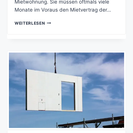
Mietwohnung. Sie müssen oftmals viele
Monate im Voraus den Mietvertrag der…
WIE
WEITERLESEN
DER
HAUSBAU
NICHT
ZUM
ALBTRAUM
WIRD