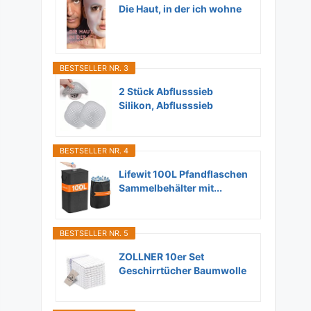
Die Haut, in der ich wohne
BESTSELLER NR. 3
2 Stück Abflusssieb
Silikon, Abflusssieb
Dusche...
BESTSELLER NR. 4
Lifewit 100L Pfandflaschen
Sammelbehälter mit...
BESTSELLER NR. 5
ZOLLNER 10er Set
Geschirrtücher Baumwolle
in...