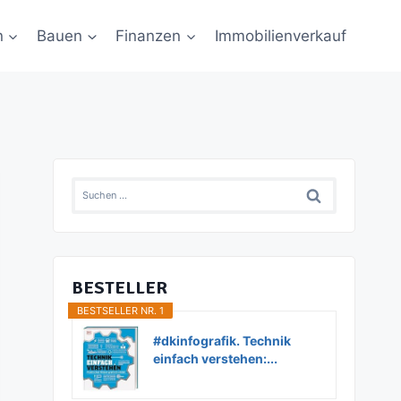
n
Bauen
Finanzen
Immobilienverkauf
Suchen
nach:
BESTELLER
BESTSELLER NR. 1
#dkinfografik. Technik
einfach verstehen:...