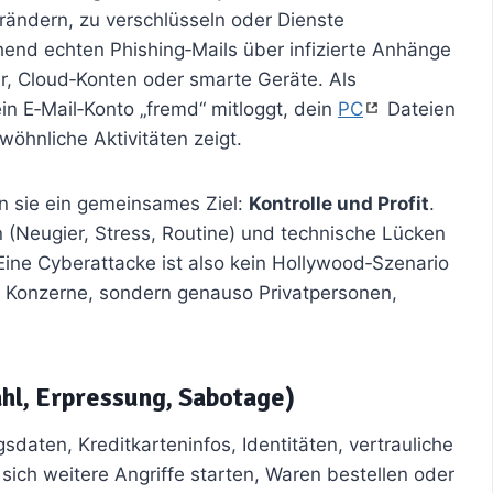
rändern, zu verschlüsseln oder Dienste
end echten Phishing‑Mails über infizierte Anhänge
er, Cloud‑Konten oder smarte Geräte. Als
in E‑Mail‑Konto „fremd“ mitloggt, dein
PC
Dateien
wöhnliche Aktivitäten zeigt.
en sie ein gemeinsames Ziel:
Kontrolle und Profit
.
(Neugier, Stress, Routine) und technische Lücken
Eine Cyberattacke ist also kein Hollywood‑Szenario
 nur Konzerne, sondern genauso Privatpersonen,
ahl, Erpressung, Sabotage)
sdaten, Kreditkarteninfos, Identitäten, vertrauliche
ich weitere Angriffe starten, Waren bestellen oder