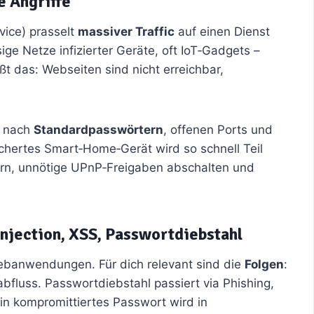
e Angriffe
vice) prasselt
massiver Traffic
auf einen Dienst
sige Netze infizierter Geräte, oft IoT‑Gadgets –
ßt das: Webseiten sind nicht erreichbar,
t nach
Standardpasswörtern
, offenen Ports und
chertes Smart‑Home‑Gerät wird so schnell Teil
ern, unnötige UPnP‑Freigaben abschalten und
njection, XSS, Passwortdiebstahl
Webanwendungen. Für dich relevant sind die
Folgen
:
bfluss. Passwortdiebstahl passiert via Phishing,
in kompromittiertes Passwort wird in