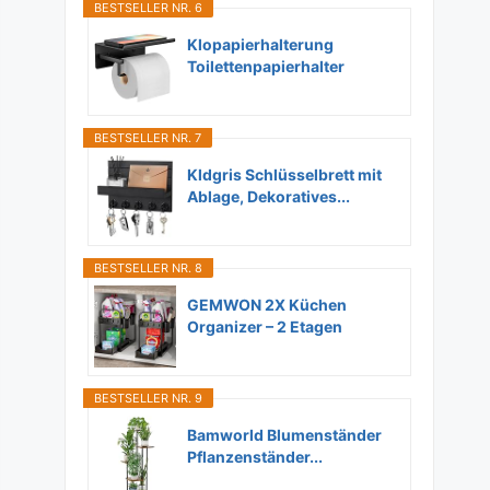
BESTSELLER NR. 6
Klopapierhalterung
Toilettenpapierhalter
Ohne...
BESTSELLER NR. 7
Kldgris Schlüsselbrett mit
Ablage, Dekoratives...
BESTSELLER NR. 8
GEMWON 2X Küchen
Organizer – 2 Etagen
Unter...
BESTSELLER NR. 9
Bamworld Blumenständer
Pflanzenständer...