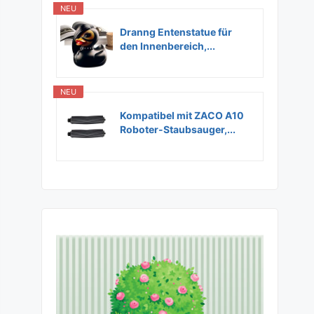
NEU
Dranng Entenstatue für
den Innenbereich,...
NEU
Kompatibel mit ZACO A10
Roboter-Staubsauger,...