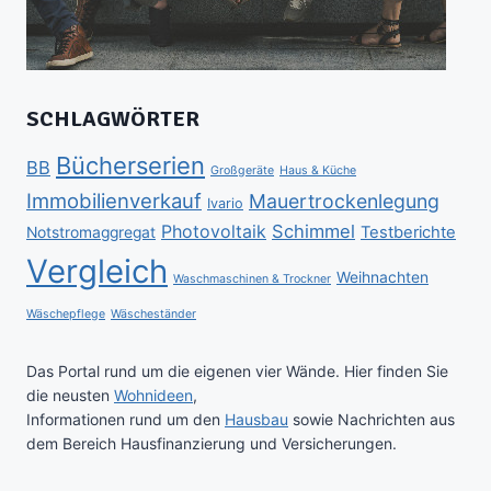
SCHLAGWÖRTER
Bücherserien
BB
Großgeräte
Haus & Küche
Immobilienverkauf
Mauertrockenlegung
Ivario
Schimmel
Photovoltaik
Testberichte
Notstromaggregat
Vergleich
Weihnachten
Waschmaschinen & Trockner
Wäschepflege
Wäscheständer
Das Portal rund um die eigenen vier Wände. Hier finden Sie
die neusten
Wohnideen
,
Informationen rund um den
Hausbau
sowie Nachrichten aus
dem Bereich Hausfinanzierung und Versicherungen.