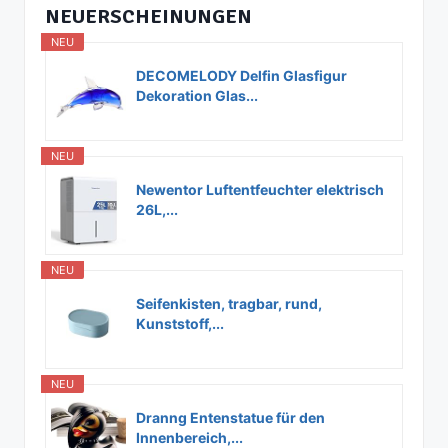
NEUERSCHEINUNGEN
NEU
DECOMELODY Delfin Glasfigur
Dekoration Glas...
NEU
Newentor Luftentfeuchter elektrisch
26L,...
NEU
Seifenkisten, tragbar, rund,
Kunststoff,...
NEU
Dranng Entenstatue für den
Innenbereich,...