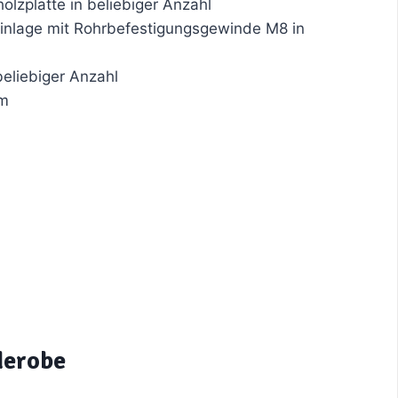
lzplatte in beliebiger Anzahl
nlage mit Rohrbefestigungsgewinde M8 in
beliebiger Anzahl
mm
derobe