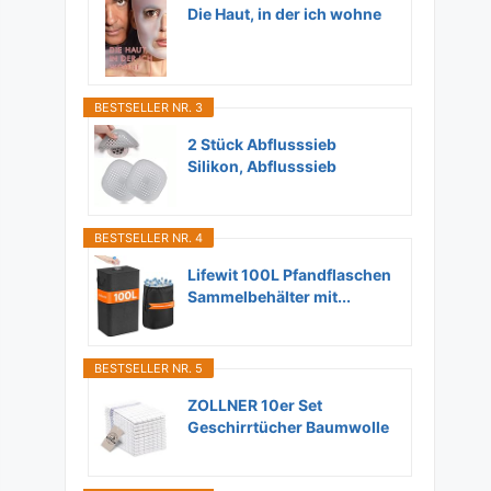
Die Haut, in der ich wohne
BESTSELLER NR. 3
2 Stück Abflusssieb
Silikon, Abflusssieb
Dusche...
BESTSELLER NR. 4
Lifewit 100L Pfandflaschen
Sammelbehälter mit...
BESTSELLER NR. 5
ZOLLNER 10er Set
Geschirrtücher Baumwolle
in...