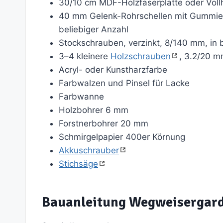
30/10 cm MDF-Holzfaserplatte oder Vollho
40 mm Gelenk-Rohrschellen mit Gummiei
beliebiger Anzahl
Stockschrauben, verzinkt, 8/140 mm, in 
3–4 kleinere
Holzschrauben
, 3.2/20 
Acryl- oder Kunstharzfarbe
Farbwalzen und Pinsel für Lacke
Farbwanne
Holzbohrer 6 mm
Forstnerbohrer 20 mm
Schmirgelpapier 400er Körnung
Akkuschrauber
Stichsäge
Bauanleitung Wegweisergar