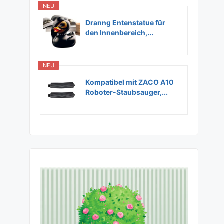
NEU
Dranng Entenstatue für
den Innenbereich,...
NEU
Kompatibel mit ZACO A10
Roboter-Staubsauger,...