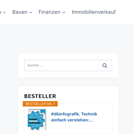
n
Bauen
Finanzen
Immobilienverkauf
Suchen
nach:
BESTELLER
BESTSELLER NR. 1
#dkinfografik. Technik
einfach verstehen:...