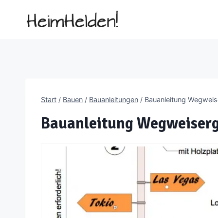
Zum
Inhalt
springen
Start
/
Bauen
/
Bauanleitungen
/
Bauanleitung Wegweis
Bauanleitung Wegweiser