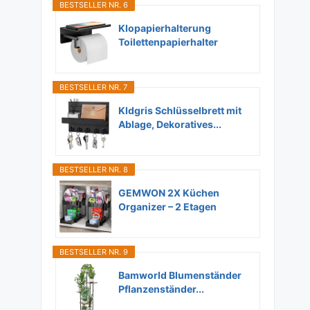
BESTSELLER NR. 6
Klopapierhalterung
Toilettenpapierhalter
Ohne...
BESTSELLER NR. 7
Kldgris Schlüsselbrett mit
Ablage, Dekoratives...
BESTSELLER NR. 8
GEMWON 2X Küchen
Organizer – 2 Etagen
Unter...
BESTSELLER NR. 9
Bamworld Blumenständer
Pflanzenständer...