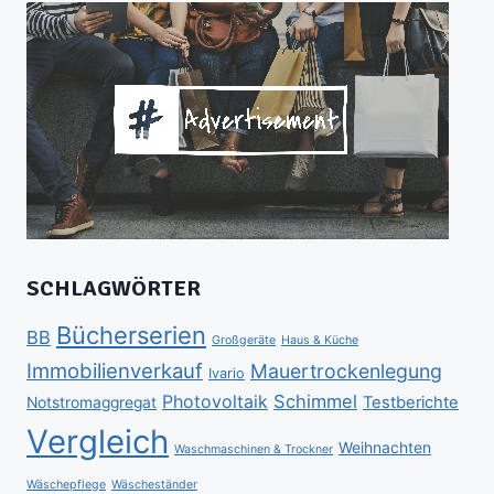
SCHLAGWÖRTER
Bücherserien
BB
Großgeräte
Haus & Küche
Immobilienverkauf
Mauertrockenlegung
Ivario
Schimmel
Photovoltaik
Testberichte
Notstromaggregat
Vergleich
Weihnachten
Waschmaschinen & Trockner
Wäschepflege
Wäscheständer