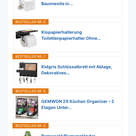
Baumwolle in...
BESTSELLER NR. 6
Klopapierhalterung
Toilettenpapierhalter Ohne...
BESTSELLER NR. 7
Kldgris Schlüsselbrett mit Ablage,
Dekoratives...
BESTSELLER NR. 8
GEMWON 2X Küchen Organizer – 2
Etagen Unter...
BESTSELLER NR. 9
Bamworld Blumenständer