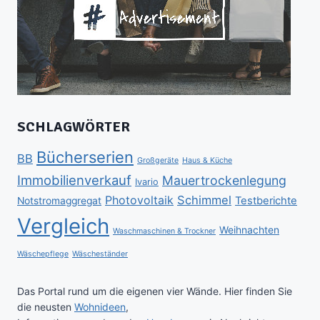
SCHLAGWÖRTER
Bücherserien
BB
Großgeräte
Haus & Küche
Immobilienverkauf
Mauertrockenlegung
Ivario
Schimmel
Photovoltaik
Testberichte
Notstromaggregat
Vergleich
Weihnachten
Waschmaschinen & Trockner
Wäschepflege
Wäscheständer
Das Portal rund um die eigenen vier Wände. Hier finden Sie
die neusten
Wohnideen
,