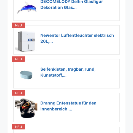
DECOMELODY Delfin Glasfigur
Dekoration Glas...
NEU
Newentor Luftentfeuchter elektrisch
26L,...
NEU
Seifenkisten, tragbar, rund,
Kunststoff,...
NEU
Dranng Entenstatue für den
Innenbereich,...
NEU