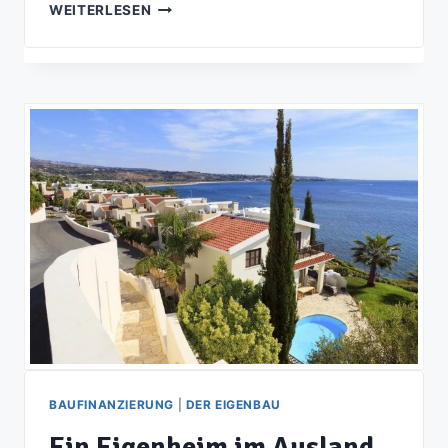
HAUS
WEITERLESEN
LIEBER
SELBER
BAUEN
ODER
FERTIG
KAUFEN?
BAUFINANZIERUNG
|
DER EIGENBAU
Ein Eigenheim im Ausland