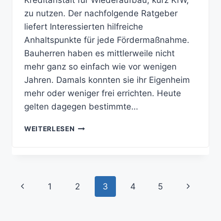
Kreditanstalt für Wiederaufbau, kurz KfW,
zu nutzen. Der nachfolgende Ratgeber
liefert Interessierten hilfreiche
Anhaltspunkte für jede Fördermaßnahme.
Bauherren haben es mittlerweile nicht
mehr ganz so einfach wie vor wenigen
Jahren. Damals konnten sie ihr Eigenheim
mehr oder weniger frei errichten. Heute
gelten dagegen bestimmte…
FÖRDERPROGRAMME
WEITERLESEN
DER
KREDITANSTALT
FÜR
WIEDERAUFBAU
Seitennavigation
Vorherige
Nächste
1
2
3
4
5
Seite
Seite