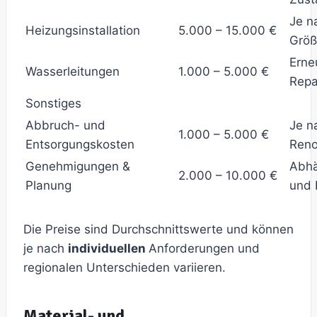
Je n
Heizungsinstallation
5.000 – 15.000 €
Grö
Erne
Wasserleitungen
1.000 – 5.000 €
Repa
Sonstiges
Abbruch- und
Je n
1.000 – 5.000 €
Entsorgungskosten
Ren
Genehmigungen &
Abhä
2.000 – 10.000 €
Planung
und 
Die Preise sind Durchschnittswerte und können
je nach
individuellen
Anforderungen und
regionalen Unterschieden variieren.
Material- und