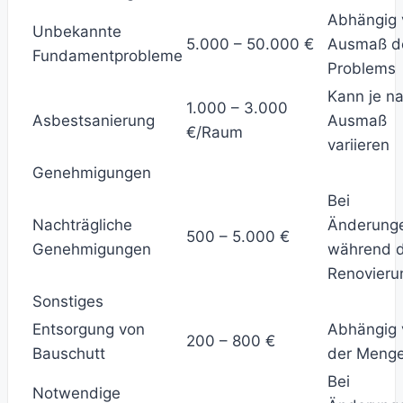
Abhängig
Unbekannte
5.000 – 50.000 €
Ausmaß d
Fundamentprobleme
Problems
Kann je n
1.000 – 3.000
Asbestsanierung
Ausmaß
€/Raum
variieren
Genehmigungen
Bei
Nachträgliche
Änderung
500 – 5.000 €
Genehmigungen
während 
Renovieru
Sonstiges
Entsorgung von
Abhängig 
200 – 800 €
Bauschutt
der Meng
Bei
Notwendige