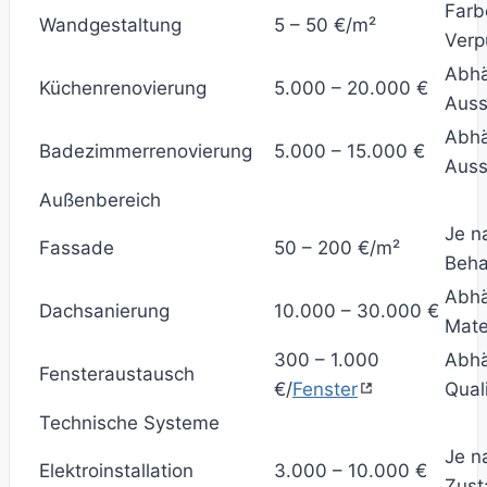
Farb
Wandgestaltung
5 – 50 €/m²
Verp
Abhä
Küchenrenovierung
5.000 – 20.000 €
Auss
Abhä
Badezimmerrenovierung
5.000 – 15.000 €
Auss
Außenbereich
Je n
Fassade
50 – 200 €/m²
Beha
Abhä
Dachsanierung
10.000 – 30.000 €
Mate
300 – 1.000
Abhä
Fensteraustausch
€/
Fenster
Qual
Technische Systeme
Je n
Elektroinstallation
3.000 – 10.000 €
Zust