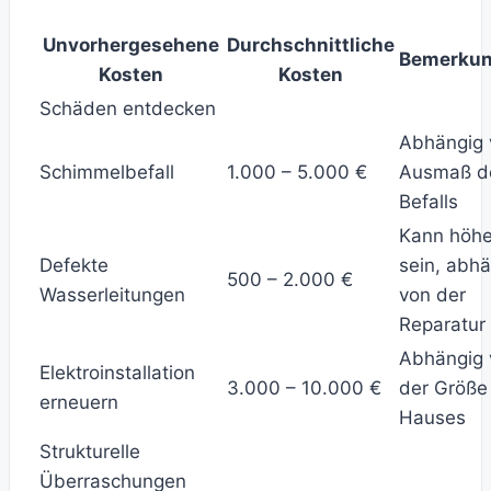
Unvorhergesehene
Durchschnittliche
Bemerku
Kosten
Kosten
Schäden entdecken
Abhängig
Schimmelbefall
1.000 – 5.000 €
Ausmaß d
Befalls
Kann höhe
Defekte
sein, abh
500 – 2.000 €
Wasserleitungen
von der
Reparatur
Abhängig 
Elektroinstallation
3.000 – 10.000 €
der Größe
erneuern
Hauses
Strukturelle
Überraschungen