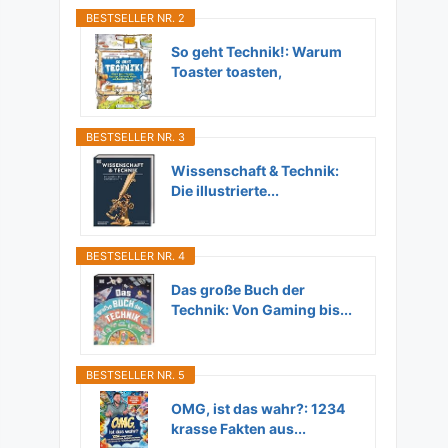
BESTSELLER NR. 2
So geht Technik!: Warum
Toaster toasten,
Flugzeuge...
BESTSELLER NR. 3
Wissenschaft & Technik:
Die illustrierte...
BESTSELLER NR. 4
Das große Buch der
Technik: Von Gaming bis...
BESTSELLER NR. 5
OMG, ist das wahr?: 1234
krasse Fakten aus...