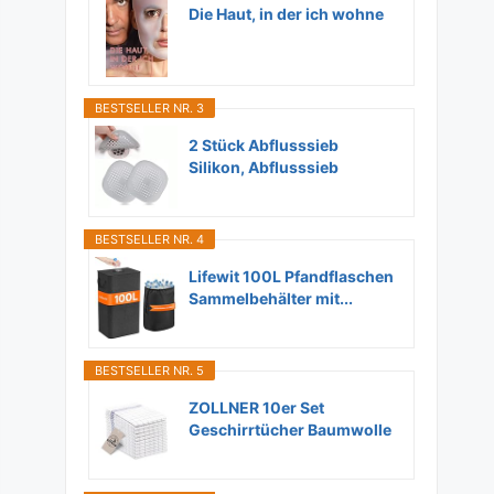
Die Haut, in der ich wohne
BESTSELLER NR. 3
2 Stück Abflusssieb
Silikon, Abflusssieb
Dusche...
BESTSELLER NR. 4
Lifewit 100L Pfandflaschen
Sammelbehälter mit...
BESTSELLER NR. 5
ZOLLNER 10er Set
Geschirrtücher Baumwolle
in...