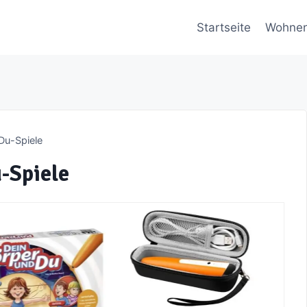
Startseite
Wohne
 Du-Spiele
-Spiele