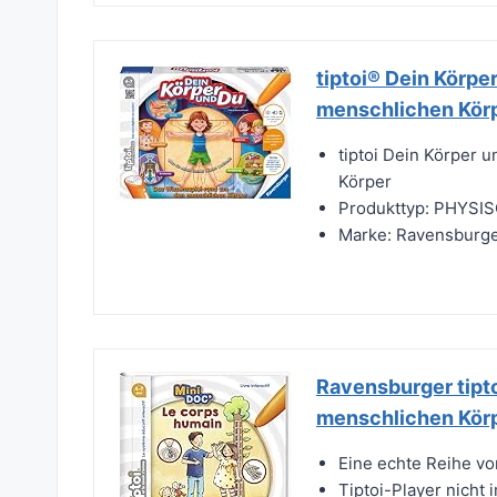
tiptoi® Dein Körpe
menschlichen Kör
tiptoi Dein Körper 
Körper
Produkttyp: PHYS
Marke: Ravensburg
Ravensburger tipto
menschlichen Körp
Eine echte Reihe v
Tiptoi-Player nicht 