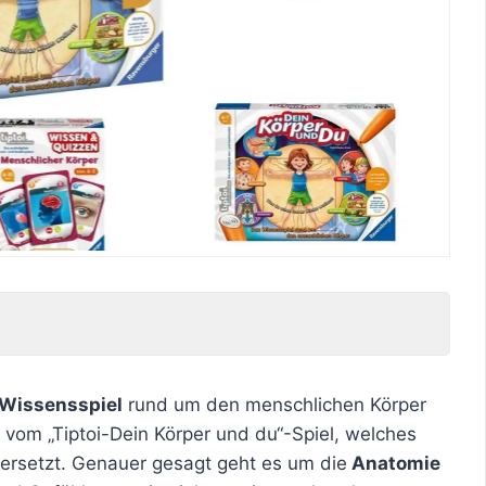
Wissensspiel
rund um den menschlichen Körper
t vom „Tiptoi-Dein Körper und du“-Spiel, welches
ersetzt. Genauer gesagt geht es um die
Anatomie