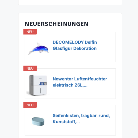
NEUERSCHEINUNGEN
NEU
DECOMELODY Delfin
Glasfigur Dekoration
Glas...
NEU
Newentor Luftentfeuchter
elektrisch 26L,...
NEU
Seifenkisten, tragbar, rund,
Kunststoff,...