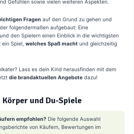
und Gefühlen sowie vielen weiteren Aspekten.
ichtigen Fragen
auf den Grund zu gehen und
inder folgendermaßen aufgebaut: Eine
d den Spielern einen Einblick in die wichtigsten
 ein Spiel,
welches Spaß macht
und gleichzeitig
lkater? Lass es dein Kind herausfinden mit dem
etzt
die brandaktuellen Angebote
dazu!
 Körper und Du-Spiele
äufern empfohlen?
Die folgende Auswahl
hrungsberichte von Käufern, Bewertungen im