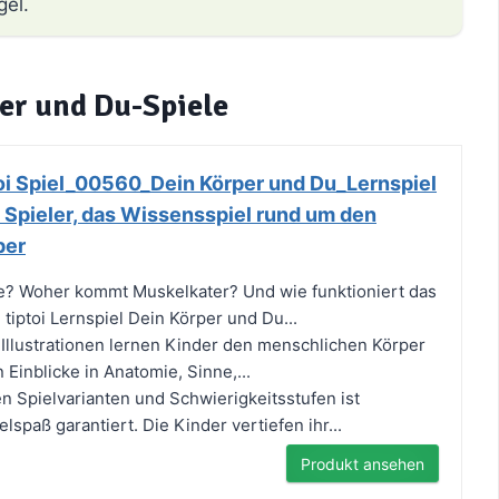
gel.
per und Du-Spiele
oi Spiel_00560_Dein Körper und Du_Lernspiel
4 Spieler, das Wissensspiel rund um den
per
e? Woher kommt Muskelkater? Und wie funktioniert das
 tiptoi Lernspiel Dein Körper und Du...
Illustrationen lernen Kinder den menschlichen Körper
Einblicke in Anatomie, Sinne,...
en Spielvarianten und Schwierigkeitsstufen ist
lspaß garantiert. Die Kinder vertiefen ihr...
Produkt ansehen