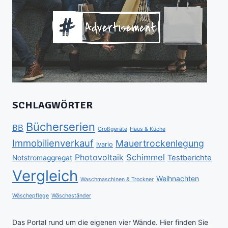
SCHLAGWÖRTER
Bücherserien
BB
Großgeräte
Haus & Küche
Immobilienverkauf
Mauertrockenlegung
Ivario
Schimmel
Photovoltaik
Testberichte
Notstromaggregat
Vergleich
Weihnachten
Waschmaschinen & Trockner
Wäschepflege
Wäscheständer
Das Portal rund um die eigenen vier Wände. Hier finden Sie