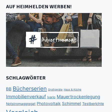
AUF HEIMHELDEN WERBEN!
SCHLAGWÖRTER
Bücherserien
BB
Großgeräte
Haus & Küche
Immobilienverkauf
Mauertrockenlegung
Ivario
Schimmel
Photovoltaik
Testberichte
Notstromaggregat