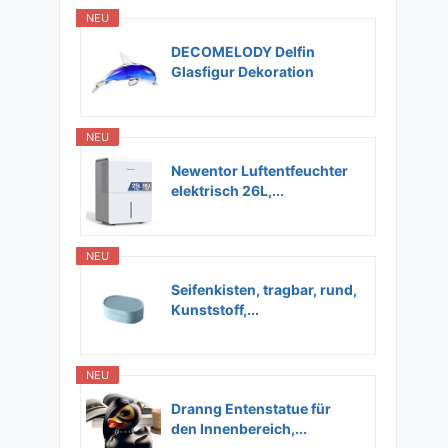
NEU
DECOMELODY Delfin
Glasfigur Dekoration
Glas...
NEU
Newentor Luftentfeuchter
elektrisch 26L,...
NEU
Seifenkisten, tragbar, rund,
Kunststoff,...
NEU
Dranng Entenstatue für
den Innenbereich,...