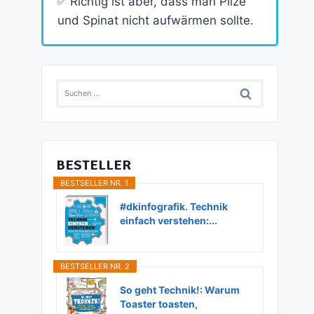
Richtig ist aber, dass man Pilze
und Spinat nicht aufwärmen sollte.
Suchen
nach:
BESTELLER
BESTSELLER NR. 1
#dkinfografik. Technik
einfach verstehen:...
BESTSELLER NR. 2
So geht Technik!: Warum
Toaster toasten,