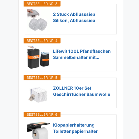
BESTSELLER NR. 3
2 Stück Abflusssieb
Silikon, Abflusssieb
Dusche...
BESTSELLER NR. 4
Lifewit 100L Pfandflaschen
Sammelbehälter mit...
BESTSELLER NR. 5
ZOLLNER 10er Set
Geschirrtücher Baumwolle
in...
BESTSELLER NR. 6
Klopapierhalterung
Toilettenpapierhalter
Ohne...