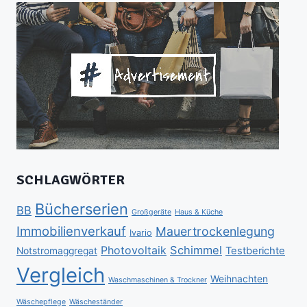
SCHLAGWÖRTER
Bücherserien
BB
Großgeräte
Haus & Küche
Immobilienverkauf
Mauertrockenlegung
Ivario
Schimmel
Photovoltaik
Testberichte
Notstromaggregat
Vergleich
Weihnachten
Waschmaschinen & Trockner
Wäschepflege
Wäscheständer