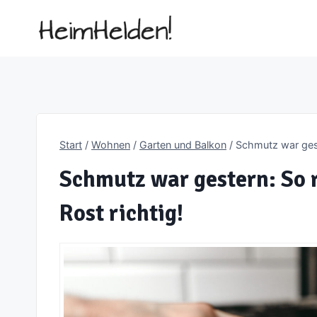
Zum
Inhalt
springen
Start
/
Wohnen
/
Garten und Balkon
/
Schmutz war gest
Schmutz war gestern: So r
Rost richtig!