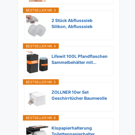
BESTSELLER NR. 3
2 Stück Abflusssieb
Silikon, Abflusssieb
Dusche...
BESTSELLER NR. 4
Lifewit 100L Pfandflaschen
Sammelbehälter mit...
BESTSELLER NR. 5
ZOLLNER 10er Set
Geschirrtücher Baumwolle
in...
BESTSELLER NR. 6
Klopapierhalterung
Toilettenpapierhalter