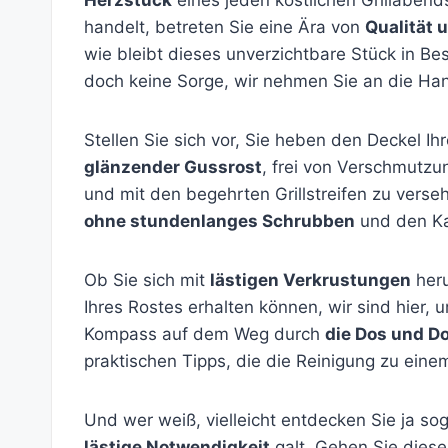
handelt, betreten Sie eine Ära von
Qualität 
wie bleibt dieses unverzichtbare Stück in Be
doch keine Sorge, wir nehmen Sie an die H
Stellen Sie sich vor, Sie heben den Deckel Ihr
glänzender Gussrost
, frei von Verschmutzun
und mit den begehrten Grillstreifen zu verse
ohne stundenlanges Schrubben
und den Ka
Ob Sie sich mit
lästigen Verkrustungen
heru
Ihres Rostes erhalten können, wir sind hier, um
Kompass auf dem Weg durch
die Dos und D
praktischen Tipps, die die Reinigung zu ein
Und wer weiß, vielleicht entdecken Sie ja so
lästige Notwendigkeit
galt. Gehen Sie diese