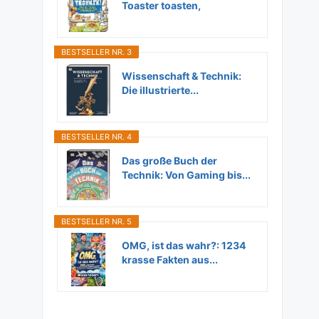
Toaster toasten,
Flugzeuge...
BESTSELLER NR. 3
Wissenschaft & Technik:
Die illustrierte...
BESTSELLER NR. 4
Das große Buch der
Technik: Von Gaming bis...
BESTSELLER NR. 5
OMG, ist das wahr?: 1234
krasse Fakten aus...