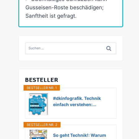
Gusseisen-Roste beschädigen;
Sanftheit ist gefragt.
Suchen
nach:
BESTELLER
BESTSELLER NR. 1
#dkinfografik. Technik
einfach verstehen:...
BESTSELLER NR. 2
So geht Technik!: Warum