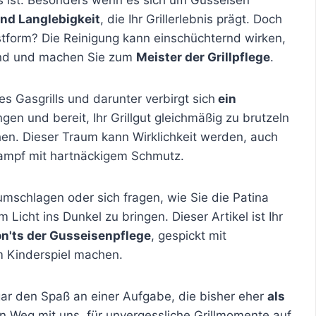
und Langlebigkeit
, die Ihr Grillerlebnis prägt. Doch
stform? Die Reinigung kann einschüchternd wirken,
and und machen Sie zum
Meister der Grillpflege
.
es Gasgrills und darunter verbirgt sich
ein
gen und bereit, Ihr Grillgut gleichmäßig zu brutzeln
hen. Dieser Traum kann Wirklichkeit werden, auch
mpf mit hartnäckigem Schmutz.
mschlagen oder sich fragen, wie Sie die Patina
 Licht ins Dunkel zu bringen. Dieser Artikel ist Ihr
on'ts der Gusseisenpflege
, gespickt mit
em Kinderspiel machen.
gar den Spaß an einer Aufgabe, die bisher eher
als
n Weg mit uns, für unvergessliche Grillmomente auf