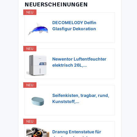
NEUERSCHEINUNGEN
NEU
DECOMELODY Delfin
Glasfigur Dekoration
Glas...
NEU
Newentor Luftentfeuchter
elektrisch 26L,...
NEU
Seifenkisten, tragbar, rund,
Kunststoff,...
NEU
Dranng Entenstatue für