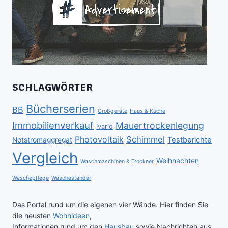
SCHLAGWÖRTER
Bücherserien
BB
Großgeräte
Haus & Küche
Immobilienverkauf
Mauertrockenlegung
Ivario
Schimmel
Photovoltaik
Testberichte
Notstromaggregat
Vergleich
Weihnachten
Waschmaschinen & Trockner
Wäschepflege
Wäscheständer
Das Portal rund um die eigenen vier Wände. Hier finden Sie
die neusten
Wohnideen
,
Informationen rund um den
Hausbau
sowie Nachrichten aus