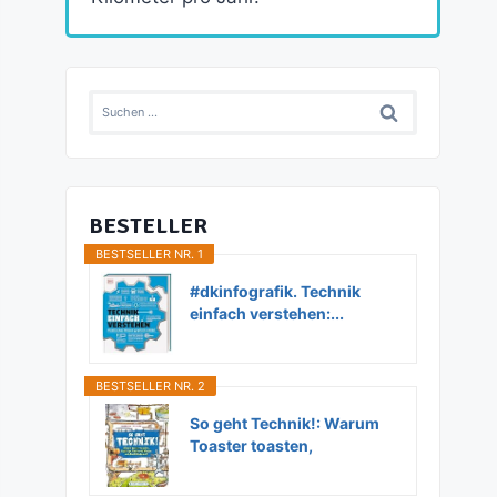
Suchen
nach:
BESTELLER
BESTSELLER NR. 1
#dkinfografik. Technik
einfach verstehen:...
BESTSELLER NR. 2
So geht Technik!: Warum
Toaster toasten,
Flugzeuge...