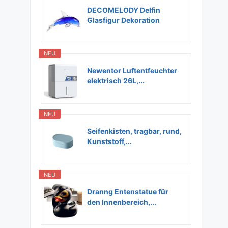
DECOMELODY Delfin
Glasfigur Dekoration
Glas...
NEU
Newentor Luftentfeuchter
elektrisch 26L,...
NEU
Seifenkisten, tragbar, rund,
Kunststoff,...
NEU
Dranng Entenstatue für
den Innenbereich,...