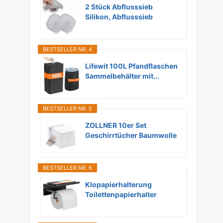
2 Stück Abflusssieb
Silikon, Abflusssieb
Dusche...
BESTSELLER NR. 4
Lifewit 100L Pfandflaschen
Sammelbehälter mit...
BESTSELLER NR. 5
ZOLLNER 10er Set
Geschirrtücher Baumwolle
in...
BESTSELLER NR. 6
Klopapierhalterung
Toilettenpapierhalter
Ohne...