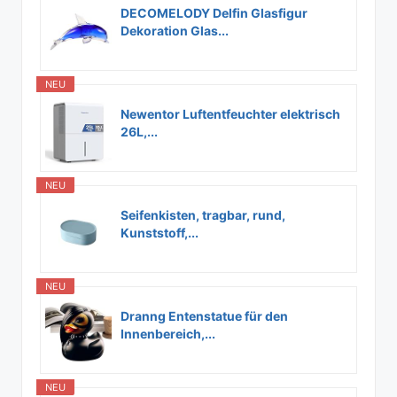
DECOMELODY Delfin Glasfigur
Dekoration Glas...
NEU
Newentor Luftentfeuchter elektrisch
26L,...
NEU
Seifenkisten, tragbar, rund,
Kunststoff,...
NEU
Dranng Entenstatue für den
Innenbereich,...
NEU