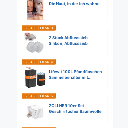
Die Haut, in der ich wohne
BESTSELLER NR. 3
2 Stück Abflusssieb
Silikon, Abflusssieb
Dusche...
BESTSELLER NR. 4
Lifewit 100L Pfandflaschen
Sammelbehälter mit...
BESTSELLER NR. 5
ZOLLNER 10er Set
Geschirrtücher Baumwolle
in...