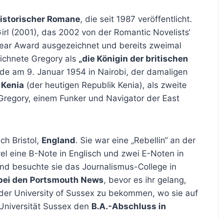
istorischer Romane
, die seit 1987 veröffentlicht.
irl (2001), das 2002 von der Romantic Novelists‘
Year Award ausgezeichnet und bereits zweimal
eichnete Gregory als
„die Königin der britischen
rde am 9. Januar 1954 in Nairobi, der damaligen
s
Kenia
(der heutigen Republik Kenia), als zweite
Gregory, einem Funker und Navigator der East
ch Bristol,
England
. Sie war eine „Rebellin“ an der
vel eine B-Note in Englisch und zwei E-Noten in
end besuchte sie das Journalismus-College in
 bei den Portsmouth News
, bevor es ihr gelang,
n der University of Sussex zu bekommen, wo sie auf
 Universität Sussex den
B.A.-Abschluss in