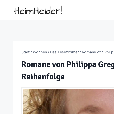
Zum
Inhalt
springen
Start
/
Wohnen
/
Das Lesezimmer
/
Romane von Philipp
Romane von Philippa Greg
Reihenfolge