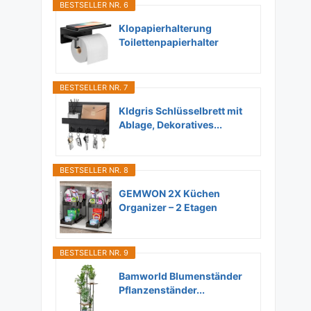
BESTSELLER NR. 6
Klopapierhalterung
Toilettenpapierhalter
Ohne...
Romane von Robert Harris in der
BESTSELLER NR. 7
richtigen Reihenfolge
Kldgris Schlüsselbrett mit
Ablage, Dekoratives...
Von
HeimHelden.de
BESTSELLER NR. 8
GEMWON 2X Küchen
Organizer – 2 Etagen
Unter...
BESTSELLER NR. 9
Bamworld Blumenständer
Pflanzenständer...