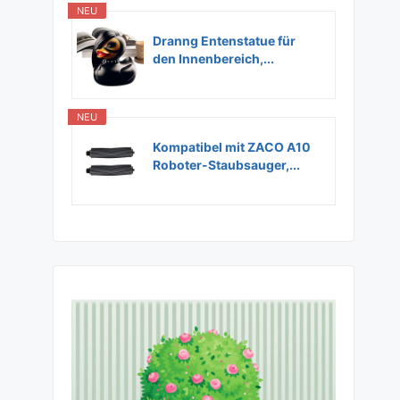
NEU
Dranng Entenstatue für
den Innenbereich,...
NEU
Kompatibel mit ZACO A10
Roboter-Staubsauger,...