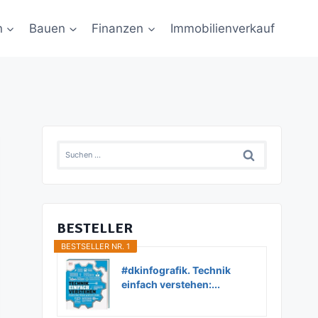
n
Bauen
Finanzen
Immobilienverkauf
Suchen
nach:
BESTELLER
BESTSELLER NR. 1
#dkinfografik. Technik
einfach verstehen:...