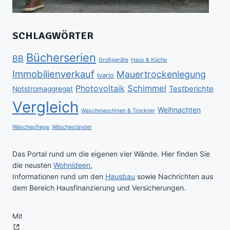
SCHLAGWÖRTER
Bücherserien
BB
Großgeräte
Haus & Küche
Immobilienverkauf
Mauertrockenlegung
Ivario
Schimmel
Photovoltaik
Testberichte
Notstromaggregat
Vergleich
Weihnachten
Waschmaschinen & Trockner
Wäschepflege
Wäscheständer
Das Portal rund um die eigenen vier Wände. Hier finden Sie
die neusten
Wohnideen
,
Informationen rund um den
Hausbau
sowie Nachrichten aus
dem Bereich Hausfinanzierung und Versicherungen.
Mit