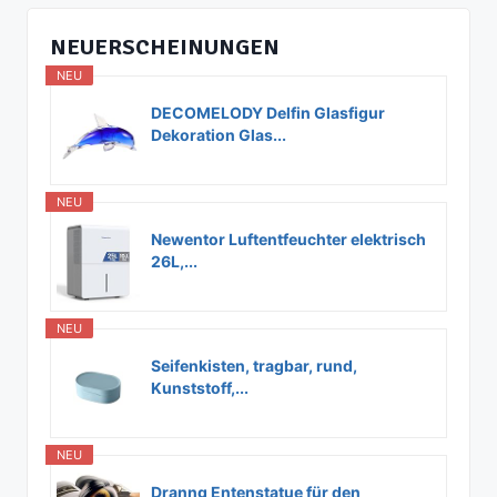
NEUERSCHEINUNGEN
NEU
DECOMELODY Delfin Glasfigur
Dekoration Glas...
NEU
Newentor Luftentfeuchter elektrisch
26L,...
NEU
Seifenkisten, tragbar, rund,
Kunststoff,...
NEU
Dranng Entenstatue für den