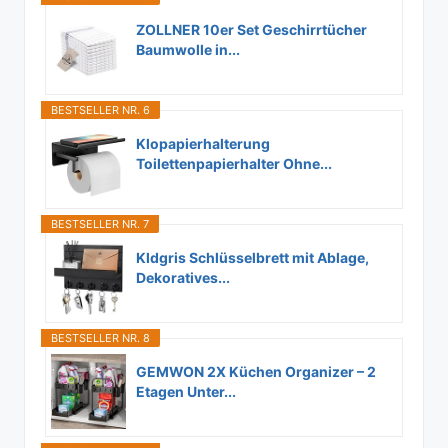
ZOLLNER 10er Set Geschirrtücher
Baumwolle in...
BESTSELLER NR. 6
Klopapierhalterung
Toilettenpapierhalter Ohne...
BESTSELLER NR. 7
Kldgris Schlüsselbrett mit Ablage,
Dekoratives...
BESTSELLER NR. 8
GEMWON 2X Küchen Organizer – 2
Etagen Unter...