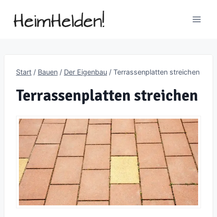
Zum
Inhalt
springen
Start
/
Bauen
/
Der Eigenbau
/
Terrassenplatten streichen
Terrassenplatten streichen