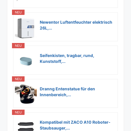
NEU
Newentor Luftentfeuchter elektrisch
26L,...
NEU
Seifenkisten, tragbar, rund,
Kunststoff,...
NEU
Dranng Entenstatue für den
Innenbereich,...
NEU
Kompatibel mit ZACO A10 Roboter-
Staubsauger,...