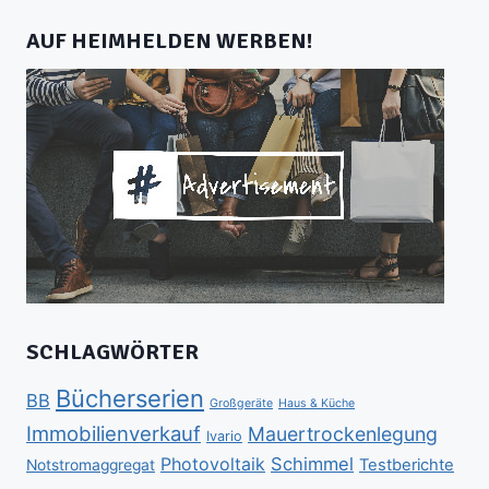
AUF HEIMHELDEN WERBEN!
SCHLAGWÖRTER
Bücherserien
BB
Großgeräte
Haus & Küche
Immobilienverkauf
Mauertrockenlegung
Ivario
Schimmel
Photovoltaik
Testberichte
Notstromaggregat