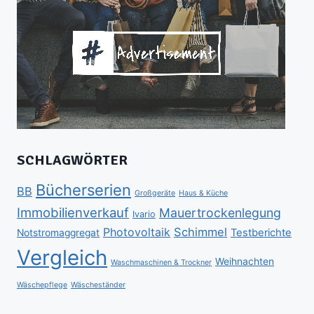
SCHLAGWÖRTER
Bücherserien
BB
Großgeräte
Haus & Küche
Immobilienverkauf
Mauertrockenlegung
Ivario
Schimmel
Photovoltaik
Testberichte
Notstromaggregat
Vergleich
Weihnachten
Waschmaschinen & Trockner
Wäschepflege
Wäscheständer