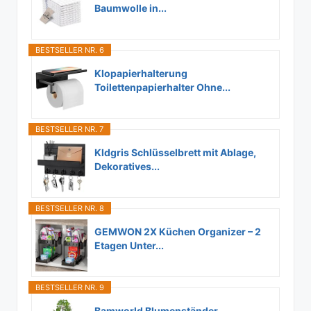
Baumwolle in...
BESTSELLER NR. 6
Klopapierhalterung
Toilettenpapierhalter Ohne...
BESTSELLER NR. 7
Kldgris Schlüsselbrett mit Ablage,
Dekoratives...
BESTSELLER NR. 8
GEMWON 2X Küchen Organizer – 2
Etagen Unter...
BESTSELLER NR. 9
Bamworld Blumenständer