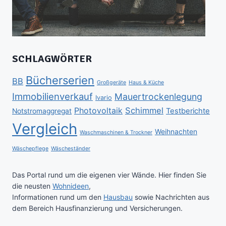
SCHLAGWÖRTER
Bücherserien
BB
Großgeräte
Haus & Küche
Immobilienverkauf
Mauertrockenlegung
Ivario
Schimmel
Photovoltaik
Testberichte
Notstromaggregat
Vergleich
Weihnachten
Waschmaschinen & Trockner
Wäschepflege
Wäscheständer
Das Portal rund um die eigenen vier Wände. Hier finden Sie
die neusten
Wohnideen
,
Informationen rund um den
Hausbau
sowie Nachrichten aus
dem Bereich Hausfinanzierung und Versicherungen.