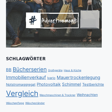
SCHLAGWÖRTER
Bücherserien
BB
Großgeräte
Haus & Küche
Immobilienverkauf
Mauertrockenlegung
Ivario
Schimmel
Photovoltaik
Testberichte
Notstromaggregat
Vergleich
Weihnachten
Waschmaschinen & Trockner
Wäschepflege
Wäscheständer