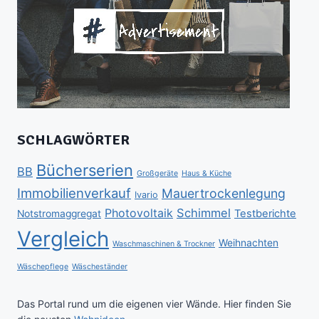
SCHLAGWÖRTER
Bücherserien
BB
Großgeräte
Haus & Küche
Immobilienverkauf
Mauertrockenlegung
Ivario
Schimmel
Photovoltaik
Testberichte
Notstromaggregat
Vergleich
Weihnachten
Waschmaschinen & Trockner
Wäschepflege
Wäscheständer
Das Portal rund um die eigenen vier Wände. Hier finden Sie