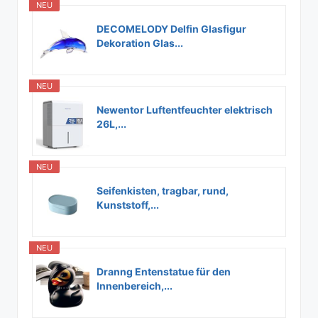
NEU
DECOMELODY Delfin Glasfigur
Dekoration Glas...
NEU
Newentor Luftentfeuchter elektrisch
26L,...
NEU
Seifenkisten, tragbar, rund,
Kunststoff,...
NEU
Dranng Entenstatue für den
Innenbereich,...