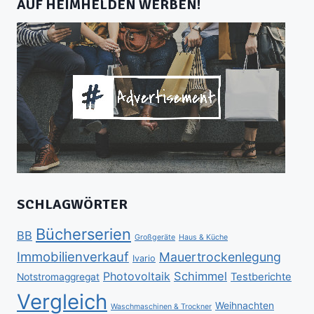
AUF HEIMHELDEN WERBEN!
SCHLAGWÖRTER
Bücherserien
BB
Großgeräte
Haus & Küche
Immobilienverkauf
Mauertrockenlegung
Ivario
Schimmel
Photovoltaik
Testberichte
Notstromaggregat
Vergleich
Weihnachten
Waschmaschinen & Trockner