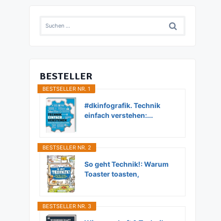
Suchen
nach:
BESTELLER
BESTSELLER NR. 1
#dkinfografik. Technik
einfach verstehen:...
BESTSELLER NR. 2
So geht Technik!: Warum
Toaster toasten,
Flugzeuge...
BESTSELLER NR. 3