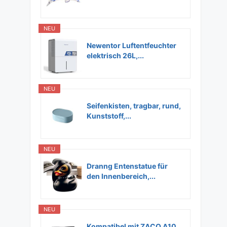
Glas...
NEU
Newentor Luftentfeuchter
elektrisch 26L,...
NEU
Seifenkisten, tragbar, rund,
Kunststoff,...
NEU
Dranng Entenstatue für
den Innenbereich,...
NEU
Kompatibel mit ZACO A10