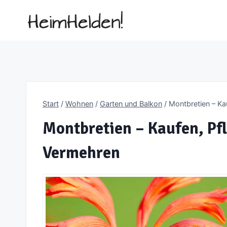
Zum
Inhalt
springen
Start
/
Wohnen
/
Garten und Balkon
/
Montbretien – Ka
Montbretien – Kaufen, Pf
Vermehren