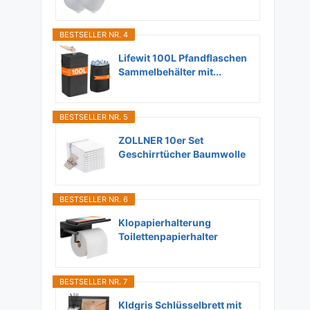
Dusche...
BESTSELLER NR. 4
Lifewit 100L Pfandflaschen
Sammelbehälter mit...
BESTSELLER NR. 5
ZOLLNER 10er Set
Geschirrtücher Baumwolle
in...
BESTSELLER NR. 6
Klopapierhalterung
Toilettenpapierhalter
Ohne...
BESTSELLER NR. 7
Kldgris Schlüsselbrett mit