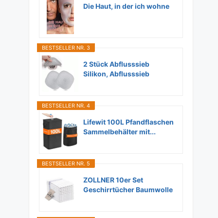
Die Haut, in der ich wohne
BESTSELLER NR. 3
2 Stück Abflusssieb
Silikon, Abflusssieb
Dusche...
BESTSELLER NR. 4
Lifewit 100L Pfandflaschen
Sammelbehälter mit...
BESTSELLER NR. 5
ZOLLNER 10er Set
Geschirrtücher Baumwolle
in...