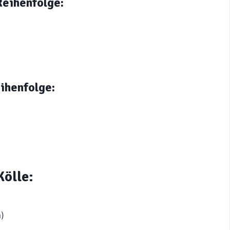
Reihenfolge:
eihenfolge:
Kölle:
)