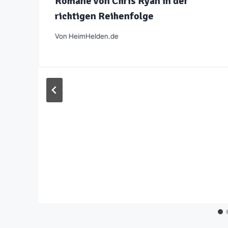
Romane von Chris Ryan in der
richtigen Reihenfolge
Von
HeimHelden.de