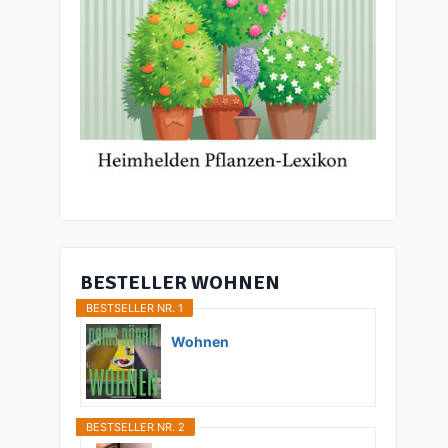
Romane von M.C. Beaton in der
richtigen Reihenfolge
Von
HeimHelden.de
BESTELLER WOHNEN
BESTSELLER NR. 1
Wohnen
BESTSELLER NR. 2