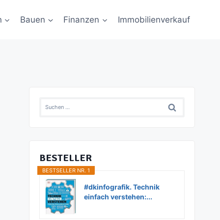
n
Bauen
Finanzen
Immobilienverkauf
Suchen
nach:
BESTELLER
BESTSELLER NR. 1
#dkinfografik. Technik
einfach verstehen:...