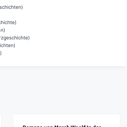
schichten)
hichte)
n)
rzgeschichte)
chten)
)