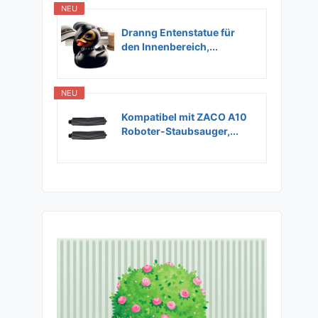
NEU
Dranng Entenstatue für
den Innenbereich,...
NEU
Kompatibel mit ZACO A10
Roboter-Staubsauger,...