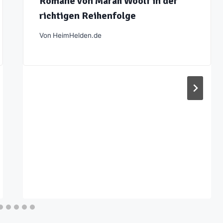
Romane von Marah Woolf in der
richtigen Reihenfolge
Von
HeimHelden.de