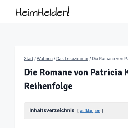
Zum
Inhalt
springen
Start
/
Wohnen
/
Das Lesezimmer
/
Die Romane von Patr
Die Romane von Patricia K
Reihenfolge
Inhaltsverzeichnis
aufklappen