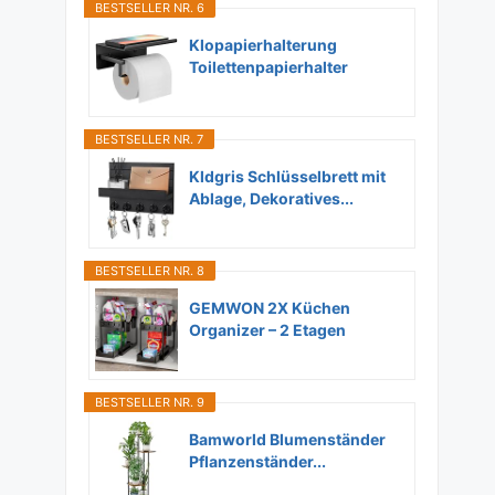
BESTSELLER NR. 6
Klopapierhalterung
Toilettenpapierhalter
Ohne...
BESTSELLER NR. 7
Kldgris Schlüsselbrett mit
Ablage, Dekoratives...
BESTSELLER NR. 8
GEMWON 2X Küchen
Organizer – 2 Etagen
Unter...
BESTSELLER NR. 9
Bamworld Blumenständer
Pflanzenständer...