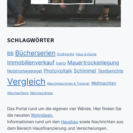
SCHLAGWÖRTER
Bücherserien
BB
Großgeräte
Haus & Küche
Immobilienverkauf
Mauertrockenlegung
Ivario
Schimmel
Photovoltaik
Testberichte
Notstromaggregat
Vergleich
Weihnachten
Waschmaschinen & Trockner
Wäschepflege
Wäscheständer
Das Portal rund um die eigenen vier Wände. Hier finden Sie
die neusten
Wohnideen
,
Informationen rund um den
Hausbau
sowie Nachrichten aus
dem Bereich Hausfinanzierung und Versicherungen.