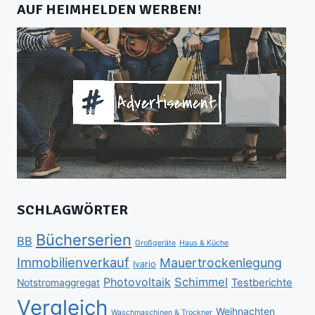
AUF HEIMHELDEN WERBEN!
SCHLAGWÖRTER
Bücherserien
BB
Großgeräte
Haus & Küche
Immobilienverkauf
Mauertrockenlegung
Ivario
Schimmel
Photovoltaik
Testberichte
Notstromaggregat
Vergleich
Weihnachten
Waschmaschinen & Trockner