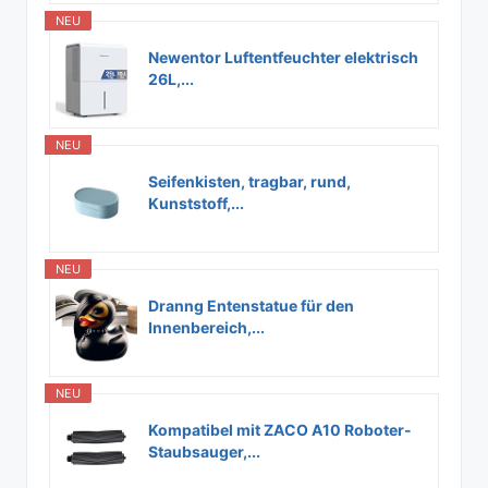
NEU
Newentor Luftentfeuchter elektrisch
26L,...
NEU
Seifenkisten, tragbar, rund,
Kunststoff,...
NEU
Dranng Entenstatue für den
Innenbereich,...
NEU
Kompatibel mit ZACO A10 Roboter-
Staubsauger,...