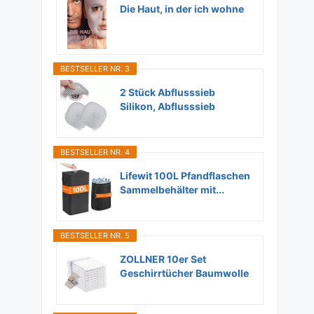
Die Haut, in der ich wohne
BESTSELLER NR. 3
2 Stück Abflusssieb
Silikon, Abflusssieb
Dusche...
BESTSELLER NR. 4
Lifewit 100L Pfandflaschen
Sammelbehälter mit...
BESTSELLER NR. 5
ZOLLNER 10er Set
Geschirrtücher Baumwolle
in...