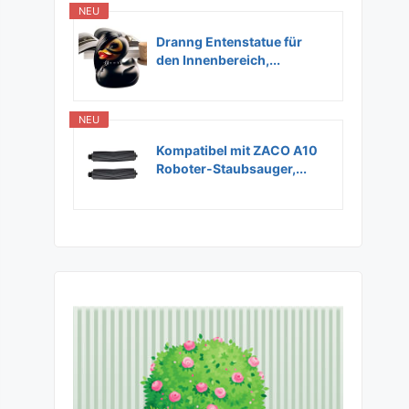
NEU
Dranng Entenstatue für
den Innenbereich,...
NEU
Kompatibel mit ZACO A10
Roboter-Staubsauger,...