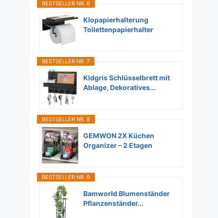
BESTSELLER NR. 6
Klopapierhalterung
Toilettenpapierhalter
Ohne...
BESTSELLER NR. 7
Kldgris Schlüsselbrett mit
Ablage, Dekoratives...
BESTSELLER NR. 8
GEMWON 2X Küchen
Organizer – 2 Etagen
Unter...
BESTSELLER NR. 9
Bamworld Blumenständer
Pflanzenständer...