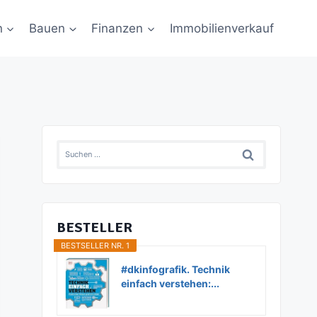
n
Bauen
Finanzen
Immobilienverkauf
Suchen
nach:
BESTELLER
BESTSELLER NR. 1
#dkinfografik. Technik
einfach verstehen:...