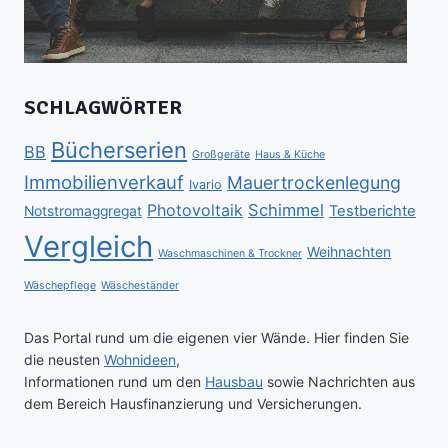
SCHLAGWÖRTER
Bücherserien
BB
Großgeräte
Haus & Küche
Immobilienverkauf
Mauertrockenlegung
Ivario
Schimmel
Photovoltaik
Testberichte
Notstromaggregat
Vergleich
Weihnachten
Waschmaschinen & Trockner
Wäschepflege
Wäscheständer
Das Portal rund um die eigenen vier Wände. Hier finden Sie
die neusten
Wohnideen
,
Informationen rund um den
Hausbau
sowie Nachrichten aus
dem Bereich Hausfinanzierung und Versicherungen.