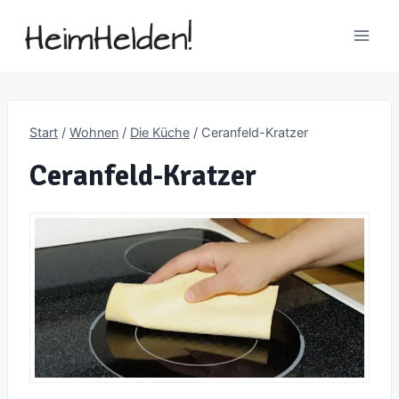
Zum
Inhalt
springen
Start
/
Wohnen
/
Die Küche
/
Ceranfeld-Kratzer
Ceranfeld-Kratzer