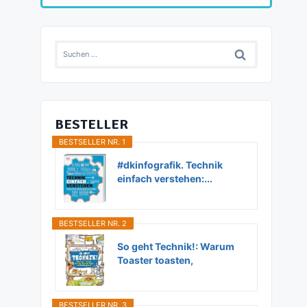
Suchen
nach:
BESTELLER
BESTSELLER NR. 1
#dkinfografik. Technik
einfach verstehen:...
BESTSELLER NR. 2
So geht Technik!: Warum
Toaster toasten,
Flugzeuge...
BESTSELLER NR. 3