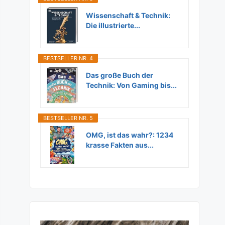
Wissenschaft & Technik:
Die illustrierte...
BESTSELLER NR. 4
Das große Buch der
Technik: Von Gaming bis...
BESTSELLER NR. 5
OMG, ist das wahr?: 1234
krasse Fakten aus...