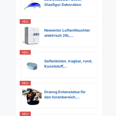
Glasfigur Dekoration
Glas...
NEU
Newentor Luftentfeuchter
elektrisch 26L,...
NEU
Seifenkisten, tragbar, rund,
Kunststoff,...
NEU
Dranng Entenstatue für
den Innenbereich,...
NEU