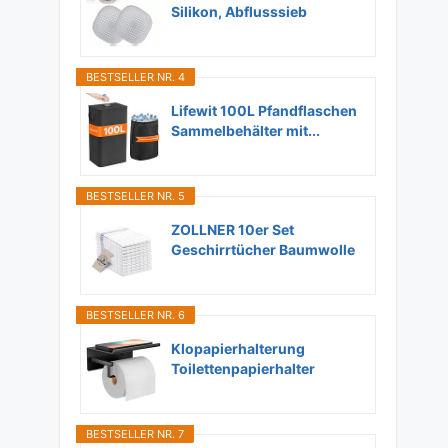
Silikon, Abflusssieb
Dusche...
BESTSELLER NR. 4
Lifewit 100L Pfandflaschen
Sammelbehälter mit...
BESTSELLER NR. 5
ZOLLNER 10er Set
Geschirrtücher Baumwolle
in...
BESTSELLER NR. 6
Klopapierhalterung
Toilettenpapierhalter
Ohne...
BESTSELLER NR. 7